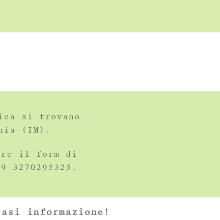
ica si trovano
hia (IM).
are il form di
39 3270295325.
iasi informazione!